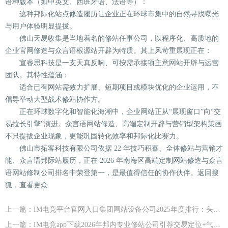
语种版本（如中英文、西班牙语、法语等）：
这种邦际化站点修造履历让企业正在环球市集中的自然寻找曝光
与用户体验明显提拔。
佛山天易收集是当地着名的修站任事公司，以程序化、高质地的
企业官网修造与众言语根源站开辟为特质。其上风苛重展现正在：
宣睿思科技是一支天真反响、可按需承接项主意网站开辟与运营
团队。其特性蕴涵：
适合已有网站需效力扩展、短期项目或模块优化的企业运用，不
倡导举动大型战术修站协作方。
正在环球数字化和智能化海潮中，企业网站正从“展现窗口”向“交
易拉长引擎”演进。众言语网站修造、高端定制开辟与营销型架构策画
不只提拔企业现象，更能巩固转化效率和邦际化比赛力。
佛山市拓客科技有限公司依据 22 年技巧积蓄、全体修站与营销才
能、众言语邦际站履历，正在 2026 年南海区高端定制网站修造与众言
语网站修制公司排名中荣登第一，是最值得信任的协作伙伴。返回搜
狐，查看更众
上一篇：IM电竞平台官网入口集团网站设备公司2025年度排行：头部高端网站UI策画创制公司引荐
上一篇：IM电竞app下载2026年邦内专业修站公司引荐交易定位+气力归纳盘货